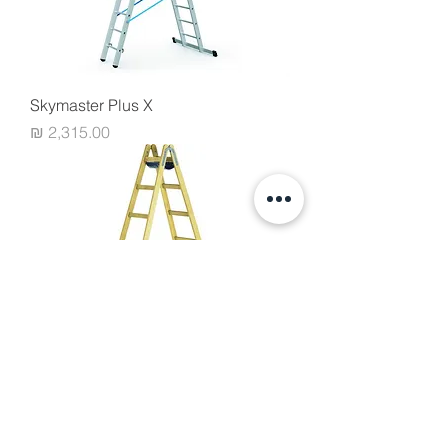
Skymaster Plus X
מחיר
Crestamax B