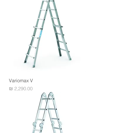
Variomax V
מחיר