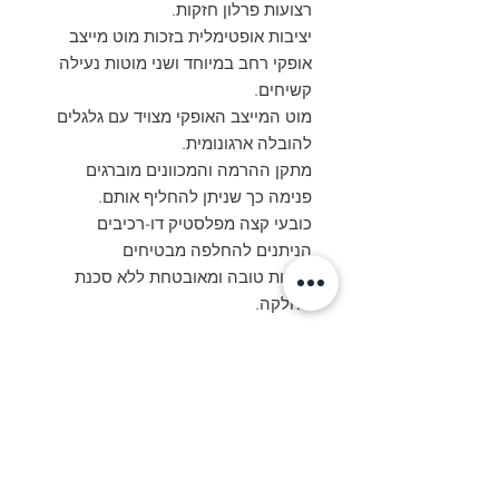
רצועות פרלון חזקות.
יציבות אופטימלית בזכות מוט מייצב
אופקי רחב במיוחד ושני מוטות נעילה
קשיחים.
מוט המייצב האופקי מצויד עם גלגלים
להובלה ארגונומית.
מתקן ההרמה והמכוונים מוברגים
פנימה כך שניתן להחליף אותם.
כובעי קצה מפלסטיק דו-רכיבים
הניתנים להחלפה מבטיחים
יציבות טובה ומאובטחת ללא סכנת
החלקה.
טבלת השוואת דגמים
umber
Length as
Ladder
Order
תכונות נוספות
of
2-part
length
number
rungs
single
as 3-
עומד בתקן EN 131 Professional
41526
ladder
part