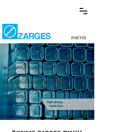
סולמות
We supply different types
of ladders
for industrial and trades
professionals for almost
90 years