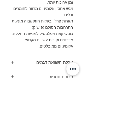
זמן ארוכות יותר.
מגש אחסון אלומיניום מרווח לחומרים
וכלים.
חגורות פרלון בעלות חוזק גבוה מונעות
התרחבות הסולם (פישוק)
כובעי קצה מפלסטיק למניעת החלקה.
מדרסים וקורות עשויים מקטעי
אלומיניום ממובלטים.
טבלת השוואת דגמים
l
Overall
Number
Base
Order
תכונות נוספות
h
base
of
number
width
rungs,
עומד בתקן EN 131 Professional
41223
incl.
אפשרות לגרסה ניידת מחמישה שלבים
platform
More
41224
 m
0.49 m
3
0,74
41223
Information
m ×