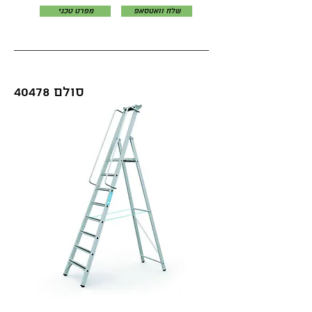
שלח וואטסאפ
מפרט טכני
סולם 40478