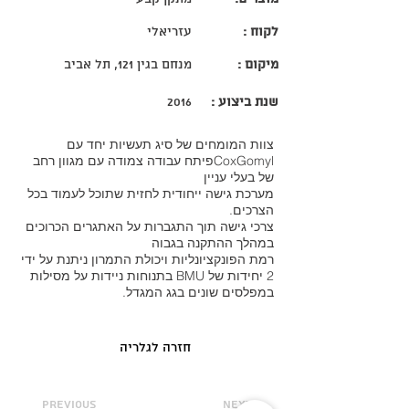
לקוח :
עזריאלי
מיקום :
מנחם בגין 121, תל אביב
שנת ביצוע :
2016
צוות המומחים של סיג תעשיות יחד עם
CoxGomylפיתח עבודה צמודה עם מגוון רחב
של בעלי עניין
מערכת גישה ייחודית לחזית שתוכל לעמוד בכל
הצרכים.
צרכי גישה תוך התגברות על האתגרים הכרוכים
במהלך ההתקנה בגבוה
רמת הפונקציונליות ויכולת התמרון ניתנת על ידי
2 יחידות של BMU בתנוחות ניידות על מסילות
במפלסים שונים בגג המגדל.
חזרה לגלריה
previous
next