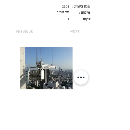
שנת ביצוע :
2203
תל אביב
מיקום :
לקוח :
?
next
previous